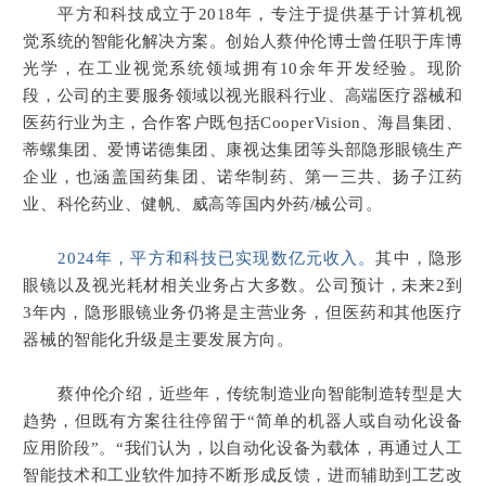
平方和科技成立于2018年，专注于提供基于计算机视
觉系统的智能化解决方案。
创始人蔡仲伦博士
曾任职于库博
光学，在工业视觉系统领域拥有10余年开发经验。现阶
段，公司的主要服务领域以视光眼科行业、高端医疗器械和
医药行业为主，合作客户既包括CooperVision、海昌集团、
蒂螺集团、爱博诺德集团、康视达集团等头部隐形眼镜生产
企业，也涵盖国药集团、诺华制药、第一三共、扬子江药
业、科伦药业、健帆、威高等国内外药/械公司。
2024年，平方和科技已实现数亿元收入。
其中，隐形
眼镜以及视光耗材相关业务占大多数。公司预计，未来2到
3年内，隐形眼镜业务仍将是主营业务，但医药和其他医疗
器械的智能化升级是主要发展方向。
蔡仲伦介绍，近些年，传统制造业向智能制造转型是大
趋势，但既有方案往往停留于“简单的机器人或自动化设备
应用阶段”。“
我们认为，以自动化设备为载体，再通过人工
智能技术和工业软件加持不断形成反馈，进而辅助到工艺改