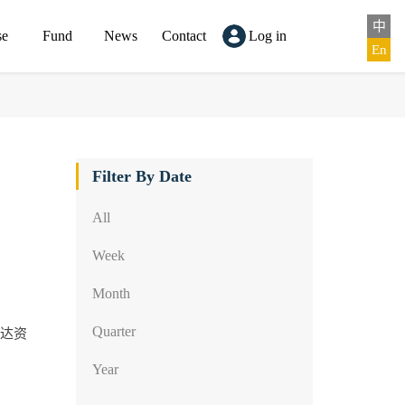
中
se
Fund
News
Contact
Log in
En
Filter By Date
All
Week
Month
Quarter
毅达资
Year