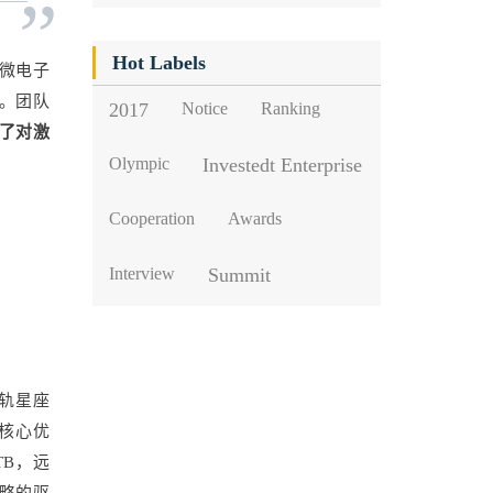
”
Hot Labels
院微电子
。团队
2017
Notice
Ranking
了对激
Olympic
Investedt Enterprise
Cooperation
Awards
Interview
Summit
低轨星座
的核心优
TB，远