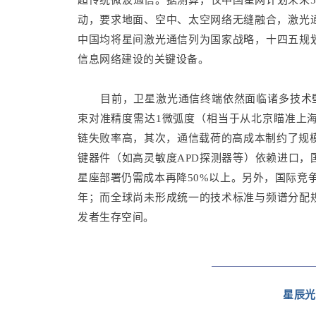
超传统微波通信。据测算，仅中国星网计划未来5
动，要求地面、空中、太空网络无缝融合，激光
中国均将星间激光通信列为国家战略，十四五规
信息网络建设的关键设备。
目前，卫星激光通信终端依然面临诸多技术壁
束对准精度需达1微弧度（相当于从北京瞄准上
链失败率高，其次，通信载荷的高成本制约了规模化
键器件（如高灵敏度APD探测器等）依赖进口，
星座部署仍需成本再降50%以上。另外，国际竞争与
年；而全球尚未形成统一的技术标准与频谱分配
发者生存空间。
星辰