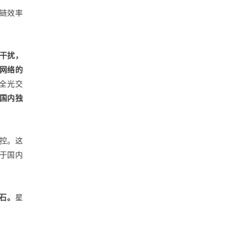
链效率
干扰，
网络的
级全光交
国内独
控。这
优于国内
基石。
星