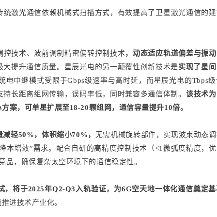
传统激光通信依赖机械式扫描方式，有效提高了卫星激光通信的建
调控技术、波前调制精密偏转控制技术
，动态适应轨道偏差与振动
极大提升通信质量。星辰光电的另一颠覆性创新技术是
实现了星间
统电中继模式受限于Gbps级速率与高时延，而星辰光电的Tbps
支持长距离组网传输，误码率低，同时兼容多通信体制。
该技术为
案，可单星扩展至18-20颗组网，通信容量提升10倍。
量减轻50%，体积缩小70%，
无需机械旋转部件，实现波束动态调
“降本增效”需求。配合自研的高精度控制技术（<1微弧度精度，
超竞品，确保复杂太空环境下的通信稳定性。
，将于2025年Q2-Q3入轨验证，为6G空天地一体化通信奠定
速推进技术产业化。