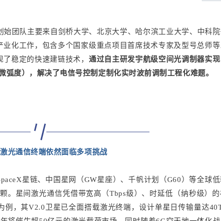
心创始团队主要来自剑桥大学、北京大学、哈尔滨工业大学、中科
产业化工作，包含多个国家级重点项目首席技术专家及型号总师等
现了稳定的快速建链技术，
通过自主研发宇航级空间光调制器实现
1微弧度），解决了电信号控制定制化实时波前调制工程化难题。
间激光通信终端依然面临多项挑战
aceX星链、中国星网（GW星座）、千帆计划（G60）等全球
万颗。星间激光通信凭借带宽高（Tbps级）、时延低（纳秒级）
例，其V2.0卫星已全面搭载激光终端，设计单星日传输量达40