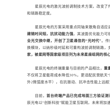
星辰光电的激光波前调制技术方案，改变了
和链路稳定度。
星辰光电的方案采用重点同轴束散角自适应
建链时间短，抗扰动能力强
，其波面优化能力可
全光交换中继，开创了卫星通信的“光时代”
。传
换模块，以纳秒级时延和可重构波前调制链路，
家，被星网等国家级项目列为未来星座组网的核心方
星辰光电的终端重量与目前的产品相比，
重
不仅将卫星载荷成本降低30%，更适配民营航天
外2微弧度水平），在抗振动、抗冲击性能上远
目前，
首台终端产品已完成地面三方验证测试
辰光电以“创新科技”赋能卫星互联网，未来将加