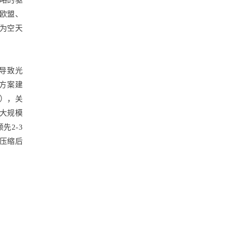
战略的驱
欧盟、
为空天
）导致光
方案建
元），关
但大规模
先2-3
压缩后