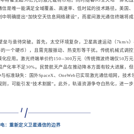
年将催生超50亿元的激光载荷市场。同时随着6G空天地一体化
通信是唯一能满足全域覆盖、高速率、低时延的技术路径。美国、
划中明确提出“加快空天信息网络建设”，而星间激光通信终端将成
垒与亟待突破。首先，太空环境复杂，卫星高速运动（7km/s
海的一个硬币），且需克服振动、热变形等干扰。传统机械式调控
应用。激光终端单价约150--300万元（传统微波终端仅50万
国产化率不足30%。民营航天产品在推动降本方面有较大进展，
标准缺失：国外SpaceX、OneWeb已实现激光通信组网，技术领
规则，可能引发“技术割据”。此外，轨道资源争夺白热化，进一步
光电：重新定义卫星通信的边界