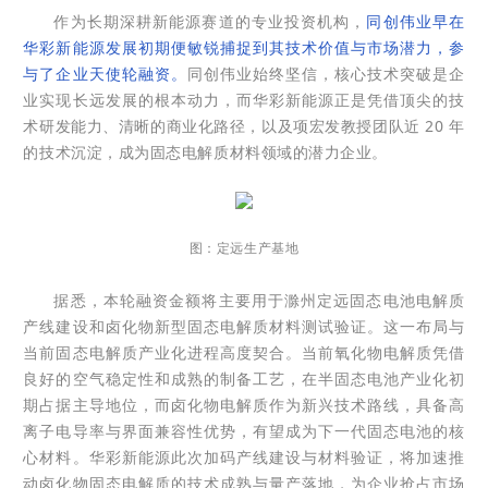
作为长期深耕新能源赛道的专业投资机构，
同创伟业早在
华彩新能源发展初期便敏锐捕捉到其技术价值与市场潜力，参
与了企业天使轮融资。
同创伟业始终坚信，核心技术突破是企
业实现长远发展的根本动力，而华彩新能源正是凭借顶尖的技
术研发能力、清晰的商业化路径，以及项宏发教授团队近 20 年
的技术沉淀，成为固态电解质材料领域的潜力企业。
图：定远生产基地
据悉，本轮融资金额将主要用于滁州定远固态电池电解质
产线建设和卤化物新型固态电解质材料测试验证。这一布局与
当前固态电解质产业化进程高度契合。当前氧化物电解质凭借
良好的空气稳定性和成熟的制备工艺，在半固态电池产业化初
期占据主导地位，而卤化物电解质作为新兴技术路线，具备高
离子电导率与界面兼容性优势，有望成为下一代固态电池的核
心材料。华彩新能源此次加码产线建设与材料验证，将加速推
动卤化物固态电解质的技术成熟与量产落地，为企业抢占市场