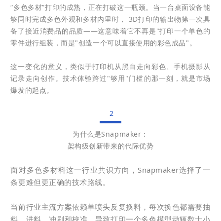
“多色多材”打印的成熟，正在打破这一瓶颈。当一台桌面设备能
够同时完成多色外观和多材内里时， 3D打印的输出物第一次具
备了接近消费品的品质——这意味着它不再是"打印一个单色的
零件进行组装，而是"创造一个可以直接使用的彩色成品"。
这一变化的意义，类似于打印机从黑白走向彩色、手机摄影从
记录走向创作。技术体验跨过"够用"门槛的那一刻，就是市场
爆发的起点。
2
为什么是Snapmaker：
架构级创新带来的代际优势
面对多色多材料这一行业共识方向，Snapmaker选择了一
条更难但更正确的技术路线。
当前行业主流方案依赖单喷头反复换料，每次换色都需要抽
料、进料、冲刷和校准，导致打印一个多色模型动辄数十小