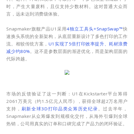
时，产生大量废料，且仅支持少数材料。这对普通大众而
言，远未达到消费级体验。
Snapmaker旗舰产品U1采用
4独立工具头+SnapSwap™
快
速换头系统的全新架构，从底层重新设计了多色打印的工作
流。相较传统方案，
U1实现了5倍打印效率提升、耗材浪费
减少约80%
。这不是参数层面的渐进优化，而是架构层面的
代际跨越。
市场的反馈验证了这一判断：U1在Kickstarter平台筹得
2061万美元（约1.5亿元人民币），获得全球超2万名用户
支持，
刷新全球3D打印品类众筹历史纪录
。过去半年，
Snapmaker从众筹爆发到规模化交付，从海外引爆到全球
热销，公司用真实的订单和口碑完成了产品力的闭环验证。