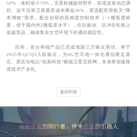
50%，体积缩小70%，
无需机械旋转部件，实现波束动态调
控。这不仅将卫星载荷成本降低30%，更适配民营航天“降
本增效”需求。配合自研的高精度控制技术（<1微弧度精
度，优于国内外2微弧度水平），在抗振动、抗冲击性能上
远超竞品，确保复杂太空环境下的通信稳定性。
目前，
首台终端产品已完成地面三方验证测试，将于
2025年Q2-Q3入轨验证，为6G空天地一体化通信奠定基
石。
星辰光电以“创新科技”赋能卫星互联网，未来将加速推
进技术产业化。
返回列表