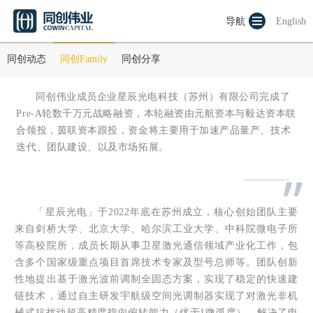
【同创Family】「星辰光电」完成数千万元Pre-A轮融资
导航
English
发布时间：2025-05-27
“
同创动态
同创Family
同创分享
同创伟业成员企业
星辰光电科技（苏州）有限公司
完成了
Pre-A轮数千万元战略融资，本轮融资由元航资本与毅达资本联
合领投，茵联资本跟投，资金将主要用于加速产品量产、技术
迭代、团队建设、以及市场拓展。
”
「星辰光电」于2022年底在苏州成立，核心创始团队主要
来自剑桥大学、北京大学、哈尔滨工业大学、中科院微电子所
等高校院所，成员长期从事卫星激光通信领域产业化工作，包
含多个国家级重点项目首席技术专家及型号总师等。团队创新
性地提出基于激光波前调制全固态方案，实现了稳定的快速建
链技术，
通过自主研发宇航级空间光调制器实现了对激光非机
械式抗扰动超高精度指向偏转能力（优于1微弧度），解决了电