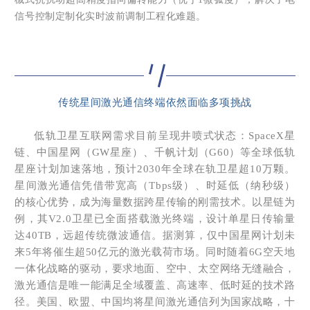
信号控制定制化实时波前调制工程化难题。
传统星间激光通信终端依然面临多项挑战
低轨卫星互联网需求目前呈现井喷式状态：SpaceX星
链、中国星网（GW星座）、千帆计划（G60）等全球低轨
星座计划加速落地，预计2030年全球在轨卫星超10万颗。
星间激光通信凭借带宽高（Tbps级）、时延低（纳秒级）
的核心优势，成为海量数据跨星传输的刚需技术。以星链为
例，其V2.0卫星已全面搭载激光终端，设计单星日传输量
达40TB，远超传统微波通信。据测算，仅中国星网计划未
来5年将催生超50亿元的激光载荷市场。同时随着6G空天地
一体化战略的驱动，要求地面、空中、太空网络无缝融合，
激光通信是唯一能满足全域覆盖、高速率、低时延的技术路
径。美国、欧盟、中国均将星间激光通信列为国家战略，十