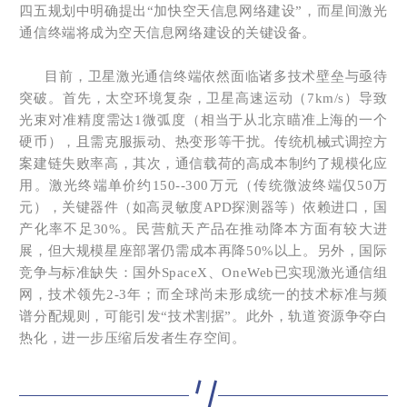
四五规划中明确提出“加快空天信息网络建设”，而星间激光
通信终端将成为空天信息网络建设的关键设备。
目前，卫星激光通信终端依然面临诸多技术壁垒与亟待
突破。首先，太空环境复杂，卫星高速运动（7km/s）导致
光束对准精度需达1微弧度（相当于从北京瞄准上海的一个
硬币），且需克服振动、热变形等干扰。传统机械式调控方
案建链失败率高，其次，通信载荷的高成本制约了规模化应
用。激光终端单价约150--300万元（传统微波终端仅50万
元），关键器件（如高灵敏度APD探测器等）依赖进口，国
产化率不足30%。民营航天产品在推动降本方面有较大进
展，但大规模星座部署仍需成本再降50%以上。另外，国际
竞争与标准缺失：国外SpaceX、OneWeb已实现激光通信组
网，技术领先2-3年；而全球尚未形成统一的技术标准与频
谱分配规则，可能引发“技术割据”。此外，轨道资源争夺白
热化，进一步压缩后发者生存空间。