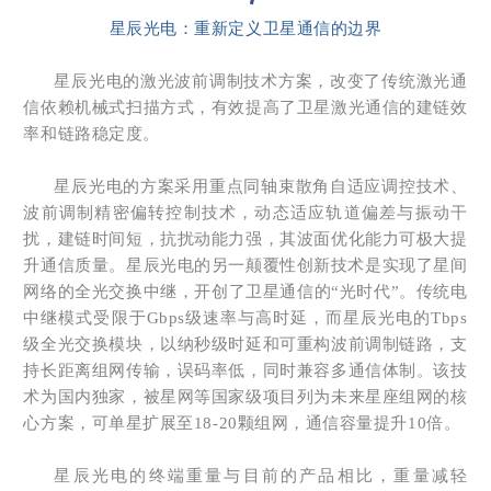
星辰光电：重新定义卫星通信的边界
星辰光电的激光波前调制技术方案，改变了传统激光通
信依赖机械式扫描方式，有效提高了卫星激光通信的建链效
率和链路稳定度。
星辰光电的方案采用重点同轴束散角自适应调控技术、
波前调制精密偏转控制技术
，动态适应轨道偏差与振动干
扰，建链时间短，抗扰动能力强
，其波面优化能力可极大提
升通信质量。星辰光电的另一颠覆性创新技术是
实现了星间
网络的全光交换中继，开创了卫星通信的“光时代”
。传统电
中继模式受限于Gbps级速率与高时延，而星辰光电的Tbps
级全光交换模块，以纳秒级时延和可重构波前调制链路，支
持长距离组网传输，误码率低，同时兼容多通信体制。
该技
术为国内独家，被星网等国家级项目列为未来星座组网的核
心方案，可单星扩展至18-20颗组网，通信容量提升10倍。
星辰光电的终端重量与目前的产品相比，
重量减轻