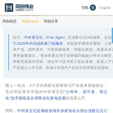
【同创Family】「中科第五纪」完成数亿元A轮融资，开
导航
English
启“少样本”技术海外商业化落地
发布时间：2026-05-27
同创动态
同创Family
同创分享
近日，
中科第五纪（Five Ages）
完成数亿元A轮融资，这也
司
2026年内完成的第三轮融资
。本轮由孚腾资本领投，上海
体产投、国科资本、中国风险投资、鸿瑞达跟投，老股东卓
洲等超额加注。 资金将重点用于自研端到端超少样本大模型
界模型的迭代升级，强化学习技术的工程化落地，机器人产
产及核心人才引进，加速公司技术产品化与全球商业化进程。
继上一轮后，3个月内再获头部财务与产业资本持续加注，
充分印证资本市场对中科第五纪
“少样本、高可靠、强泛
化”技术路线及全球商业化落地进展
的高度认可。
同时，
中科第五纪近期收获海外多家知名头部企业数亿元订