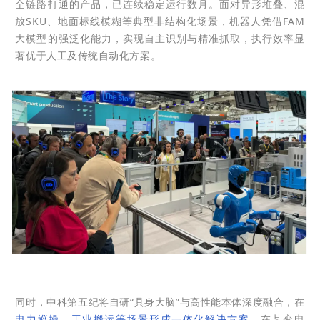
全链路打通的产品，已连续稳定运行数月。面对异形堆叠、混
放SKU、地面标线模糊等典型非结构化场景，机器人凭借FAM
大模型的强泛化能力，实现自主识别与精准抓取，执行效率显
著优于人工及传统自动化方案。
同时，中科第五纪将自研“具身大脑”与高性能本体深度融合，在
电力巡操、工业搬运
等场景形成一体化解决方案。
在某变电