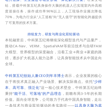
站，搭载中科第五纪具身操作大脑的机器人已实现室内外高精
度巡操任务，操作成功率96%以上，人工现场作业频次降低
70%，为电力行业从“人工巡检”向“无人值守”的智能化跨越提供
了可复用的技术方案。
持续发力，研发与商业化双轮驱动
本轮融资后，中科第五纪将继续深化模型迭代与产品量产，
推动CA-Nav、VERM、SpatialVAM等前沿技术与自研FAM
大模型、世界模型的深度融合，沿着工业→商业→家庭的路
径，逐步扩大机器人能力边界，让具身智能技术从中国走向
全球。
中科第五纪创始人兼CEO刘年丰博士
表示，企业发展的核心
在于将技术真正融入产业场景、解决实际痛点。依托
“少样
本、高可靠、强泛化”
这一核心技术壁垒，中科第五纪始终
秉持
“能干活、可落地”的产品理念
，前瞻布局3-5年的长期
价值。面向全球竞争，公司致力于代表中国具身智能，走出
一条技术与商业双轮驱动的务实路径——
以具身大脑为底