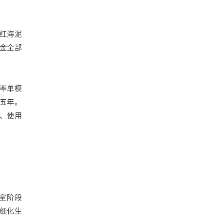
红海泥
资金全部
功率单模
五年。
受、使用
验室阶段
精细化生