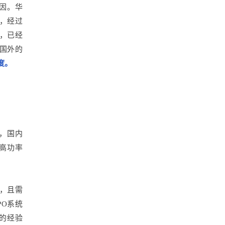
原因。华
系，经过
片，已经
国外的
度。
前，国内
超高功率
%，且需
O系统
累的经验