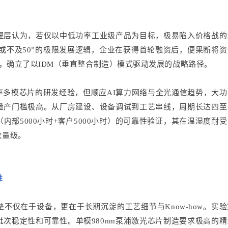
理层认为，若仅以中低功率工业级产品为目标，极易陷入价格战的
最终或不及50”的极限发展逻辑，企业在获得首轮融资后，便果断将
购，确立了以IDM（垂直整合制造）模式驱动发展的战略路径。
功率多模芯片的研发经验，但顺应AI算力网络与全光通信趋势，大
量产门槛极高。从厂房建设、设备调试到工艺串线，周期长达四至
部5000小时+客户5000小时）的可靠性验证，其在温湿度耐
数量级。
性
垒不仅在于设备，更在于长期沉淀的工艺细节与Know-how。实
次稳定性和可靠性。单模980nm泵浦激光芯片制造要求极高的