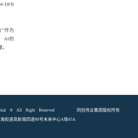
-DFB
片”作为
 AI的
撑。
incapital ® All Right Reserved 同创伟业集团版权所有
海街道高新南四道88号未来中心A塔45A