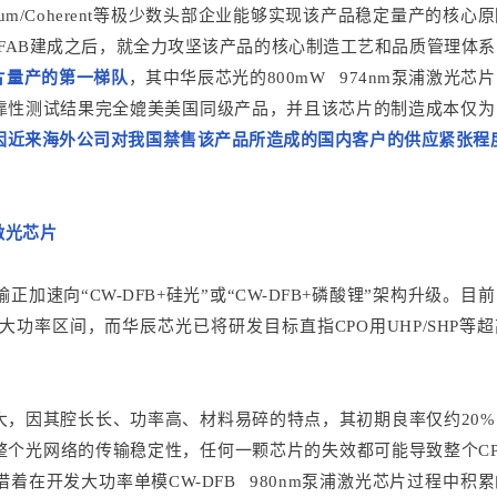
um/Coherent等极少数头部企业能够实现该产品稳定量产的核心
ion）自FAB建成之后，就全力攻坚该产品的核心制造工艺和品质管理体
片量产的第一梯队
，其中华辰芯光的800mW 974nm泵浦激光芯
靠性测试结果完全媲美美国同级产品，并且该芯片的制造成本仅为
解因近来海外公司对我国禁售该产品所造成的国内客户的供应紧张程
P激光芯片
加速向“CW-DFB+硅光”或“CW-DFB+磷酸锂”架构升级。目
P）的大功率区间，而华辰芯光已将研发目标直指CPO用UHP/SHP等
难度极大，因其腔长长、功率高、材料易碎的特点，其初期良率仅约20
整个光网络的传输稳定性，任何一颗芯片的失效都可能导致整个CP
在开发大功率单模CW-DFB 980nm泵浦激光芯片过程中积