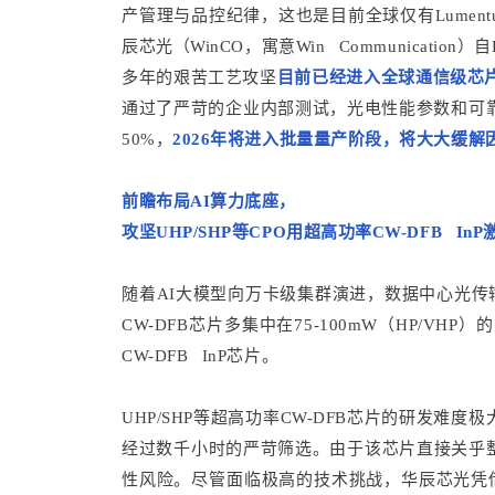
产管理与品控纪律，这也是目前全球仅有Lument
辰芯光（WinCO，寓意Win Communicat
多年的艰苦工艺攻坚
目前已经进入全球通信级芯
通过了严苛的企业内部测试，光电性能参数和可
50%，
2026年将进入批量量产阶段，将大大缓
前瞻布局AI算力底座，
攻坚UHP/SHP等CPO用超高功率CW-DFB In
随着AI大模型向万卡级集群演进，数据中心光传输正
CW-DFB芯片多集中在75-100mW（HP/VH
CW-DFB InP芯片。
UHP/SHP等超高功率CW-DFB芯片的研发
经过数千小时的严苛筛选。由于该芯片直接关乎
性风险。尽管面临极高的技术挑战，华辰芯光凭借着