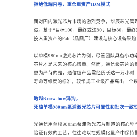
拒绝低端内卷，重仓重资产IDM模式
面对国内激光芯片市场的激烈竞争，华辰芯光管
潭。基于“目标100，最终或达80；目标80，
投入重资产的Fab（晶圆厂）建设与核心设备采
以单模980nm激光芯片为例，尽管团队具备小
芯片才是未来的核心增量。然而，通信级芯片的
更为严苛的是，通信级产品需经历长达一万小时（内
寿命等维度的标准，较常规工业级产品高出一个
跨越Know-how鸿沟，
死磕单模980nm泵浦激光芯片可靠性和批次一致
光通信用单模980nm泵浦激光芯片制造的核心壁
验证有效的工艺，往往难以在规模化量产中保持批