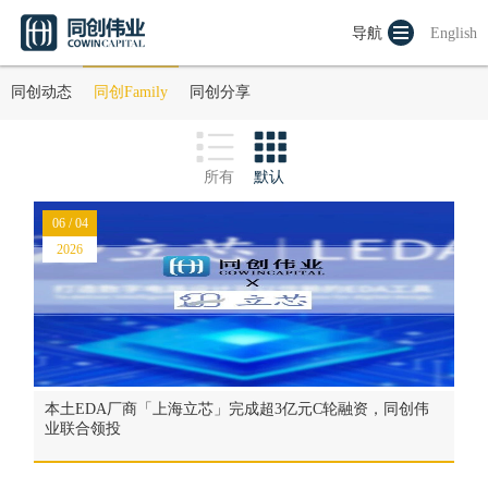
导航
English
同创动态
同创Family
同创分享
所有
默认
06 / 04
2026
本土EDA厂商「上海立芯」完成超3亿元C轮融资，同创伟
业联合领投