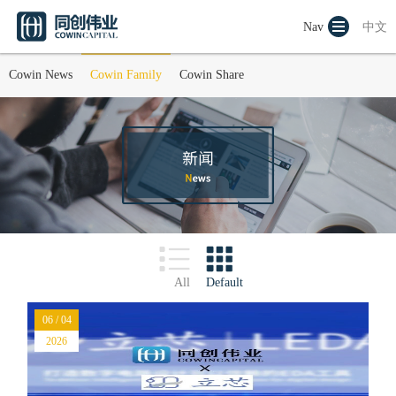
Nav
中文
Cowin News
Cowin Family
Cowin Share
All
Default
06 / 04
2026